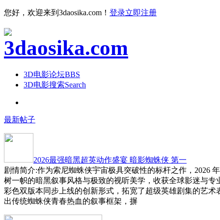
您好，欢迎来到3daosika.com！
登录
立即注册
3D电影论坛
BBS
3D电影搜索
Search
最新帖子
2026最强暗黑超英动作盛宴 暗影蜘蛛侠 第一
剧情简介:作为索尼蜘蛛侠宇宙极具突破性的标杆之作，2026 
树一帜的暗黑叙事风格与极致的视听美学，收获全球影迷与专
彩色双版本同步上线的创新形式，拓宽了超级英雄剧集的艺术
出传统蜘蛛侠青春热血的叙事框架，摒