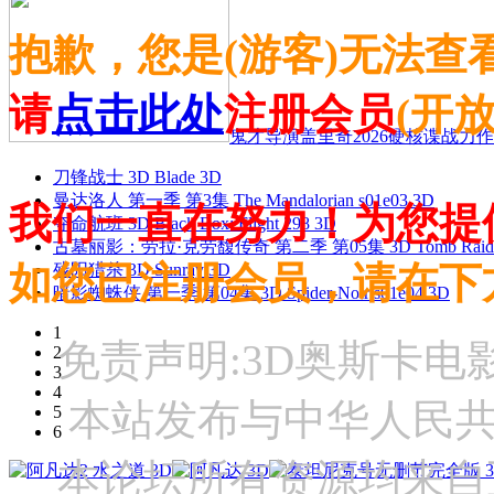
抱歉，您是(游客)无法查
请
点击此处
注册会员
(开
鬼才导演盖里奇2026硬核谍战力作 
刀锋战士 3D Blade 3D
曼达洛人 第一季 第3集 The Mandalorian s01e03 3D
我们一直在努力！为您提
夺命航班 3D Black Box: Flight 298 3D
古墓丽影：劳拉·克劳馥传奇 第二季 第05集 3D Tomb Raider: The
如您已注册会员，请在下
残阳猎杀 3D Sunray 3D
暗影蜘蛛侠 第一季 第04集 3D Spider-Noir s01e04 3D
1
免责声明:3D奥斯卡
2
3
4
本站发布与中华人民
5
6
本论坛所有资源均来自