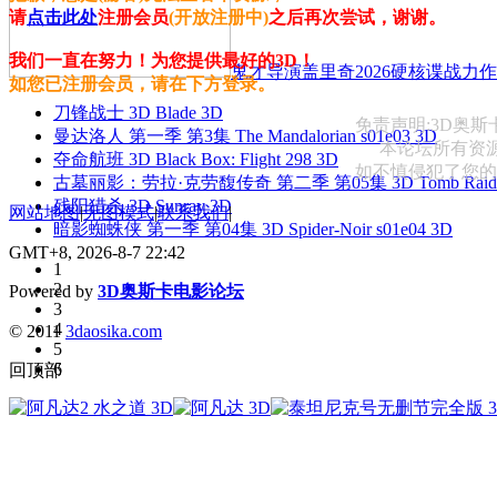
请
点击此处
注册会员
(开放注册中)
之后再次尝试，谢谢。
我们一直在努力！为您提供最好的3D！
鬼才导演盖里奇2026硬核谍战力作 
如您已注册会员，请在下方登录。
刀锋战士 3D Blade 3D
免责声明:3D奥
曼达洛人 第一季 第3集 The Mandalorian s01e03 3D
本论坛所有资
夺命航班 3D Black Box: Flight 298 3D
如不慎侵犯了您的权益
古墓丽影：劳拉·克劳馥传奇 第二季 第05集 3D Tomb Raider: The
残阳猎杀 3D Sunray 3D
网站地图
|
无图模式
|
联系我们
|
暗影蜘蛛侠 第一季 第04集 3D Spider-Noir s01e04 3D
GMT+8, 2026-8-7 22:42
1
2
Powered by
3D奥斯卡电影论坛
3
4
© 2011
3daosika.com
5
6
回顶部