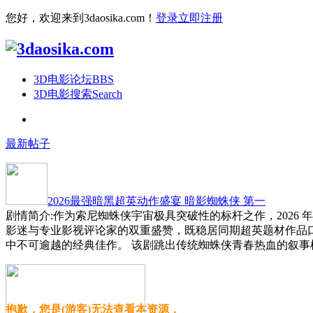
您好，欢迎来到3daosika.com！
登录
立即注册
3D电影论坛
BBS
3D电影搜索
Search
最新帖子
2026最强暗黑超英动作盛宴 暗影蜘蛛侠 第一
剧情简介:作为索尼蜘蛛侠宇宙极具突破性的标杆之作，2026
影迷与专业影视评论家的双重盛赞，既稳居同期超英题材作品
中不可逾越的经典佳作。 该剧跳出传统蜘蛛侠青春热血的叙事
抱歉，您是(游客)无法查看本资源，