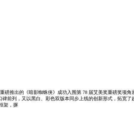
 年重磅推出的《暗影蜘蛛侠》成功入围第 78 届艾美奖重磅奖
口碑前列，又以黑白、彩色双版本同步上线的创新形式，拓宽了
框架，摒