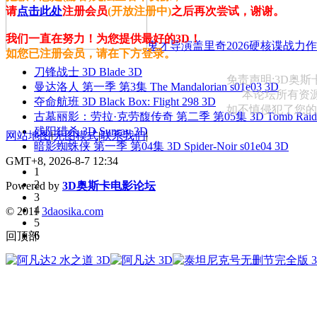
请
点击此处
注册会员
(开放注册中)
之后再次尝试，谢谢。
我们一直在努力！为您提供最好的3D！
鬼才导演盖里奇2026硬核谍战力作 
如您已注册会员，请在下方登录。
刀锋战士 3D Blade 3D
免责声明:3D奥
曼达洛人 第一季 第3集 The Mandalorian s01e03 3D
本论坛所有资
夺命航班 3D Black Box: Flight 298 3D
如不慎侵犯了您的权益
古墓丽影：劳拉·克劳馥传奇 第二季 第05集 3D Tomb Raider: The
残阳猎杀 3D Sunray 3D
网站地图
|
无图模式
|
联系我们
|
暗影蜘蛛侠 第一季 第04集 3D Spider-Noir s01e04 3D
GMT+8, 2026-8-7 12:34
1
2
Powered by
3D奥斯卡电影论坛
3
4
© 2011
3daosika.com
5
6
回顶部