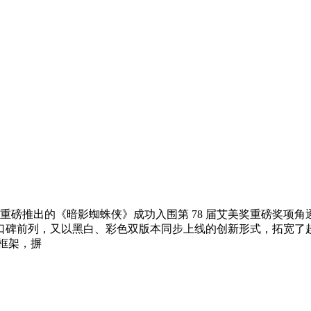
 年重磅推出的《暗影蜘蛛侠》成功入围第 78 届艾美奖重磅奖
口碑前列，又以黑白、彩色双版本同步上线的创新形式，拓宽了
框架，摒