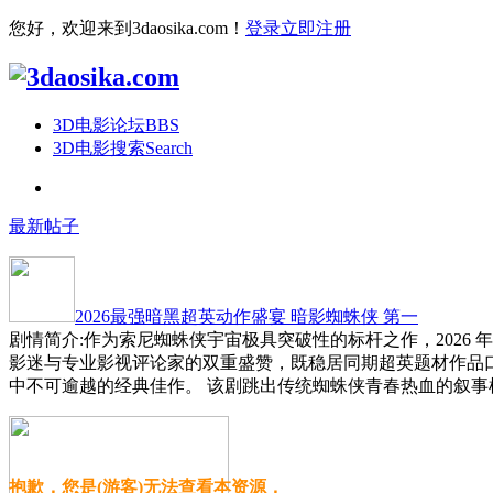
您好，欢迎来到3daosika.com！
登录
立即注册
3D电影论坛
BBS
3D电影搜索
Search
最新帖子
2026最强暗黑超英动作盛宴 暗影蜘蛛侠 第一
剧情简介:作为索尼蜘蛛侠宇宙极具突破性的标杆之作，2026
影迷与专业影视评论家的双重盛赞，既稳居同期超英题材作品
中不可逾越的经典佳作。 该剧跳出传统蜘蛛侠青春热血的叙事
抱歉，您是(游客)无法查看本资源，