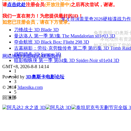
请
点击此处
注册会员
(开放注册中)
之后再次尝试，谢谢。
我们一直在努力！为您提供最好的3D！
鬼才导演盖里奇2026硬核谍战力作 
如您已注册会员，请在下方登录。
刀锋战士 3D Blade 3D
免责声明:3D奥
曼达洛人 第一季 第3集 The Mandalorian s01e03 3D
本论坛所有资
夺命航班 3D Black Box: Flight 298 3D
如不慎侵犯了您的权益
古墓丽影：劳拉·克劳馥传奇 第二季 第05集 3D Tomb Raider: The
残阳猎杀 3D Sunray 3D
网站地图
|
无图模式
|
联系我们
|
暗影蜘蛛侠 第一季 第04集 3D Spider-Noir s01e04 3D
GMT+8, 2026-8-8 14:14
1
2
Powered by
3D奥斯卡电影论坛
3
4
© 2011
3daosika.com
5
6
回顶部