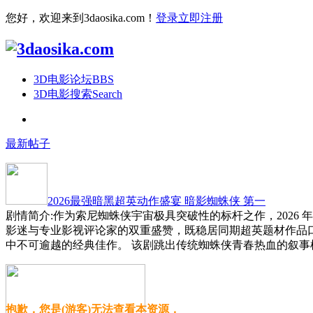
您好，欢迎来到3daosika.com！
登录
立即注册
3D电影论坛
BBS
3D电影搜索
Search
最新帖子
2026最强暗黑超英动作盛宴 暗影蜘蛛侠 第一
剧情简介:作为索尼蜘蛛侠宇宙极具突破性的标杆之作，2026
影迷与专业影视评论家的双重盛赞，既稳居同期超英题材作品
中不可逾越的经典佳作。 该剧跳出传统蜘蛛侠青春热血的叙事
抱歉，您是(游客)无法查看本资源，