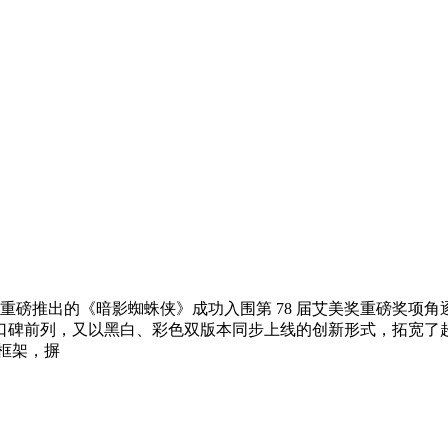
 年重磅推出的《暗影蜘蛛侠》成功入围第 78 届艾美奖重磅奖
口碑前列，又以黑白、彩色双版本同步上线的创新形式，拓宽了
框架，摒