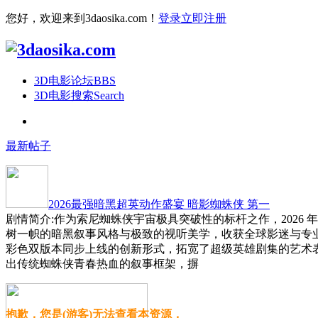
您好，欢迎来到3daosika.com！
登录
立即注册
3D电影论坛
BBS
3D电影搜索
Search
最新帖子
2026最强暗黑超英动作盛宴 暗影蜘蛛侠 第一
剧情简介:作为索尼蜘蛛侠宇宙极具突破性的标杆之作，2026 
树一帜的暗黑叙事风格与极致的视听美学，收获全球影迷与专
彩色双版本同步上线的创新形式，拓宽了超级英雄剧集的艺术
出传统蜘蛛侠青春热血的叙事框架，摒
抱歉，您是(游客)无法查看本资源，