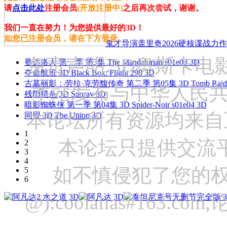
请
点击此处
注册会员
(开放注册中)
之后再次尝试，谢谢。
我们一直在努力！为您提供最好的3D！
如您已注册会员，请在下方登录。
鬼才导演盖里奇2026硬核谍战力作 
免责声明:3D奥斯卡
曼达洛人 第一季 第3集 The Mandalorian s01e03 3D
夺命航班 3D Black Box: Flight 298 3D
古墓丽影：劳拉·克劳馥传奇 第二季 第05集 3D Tomb Raider: The
本站发布与中华人民
残阳猎杀 3D Sunray 3D
暗影蜘蛛侠 第一季 第04集 3D Spider-Noir s01e04 3D
本论坛所有资源均来自
同盟 3D The Union 3D
1
本论坛只提供交流
2
3
4
如不慎侵犯了您的权
5
6
@):coolalias#16