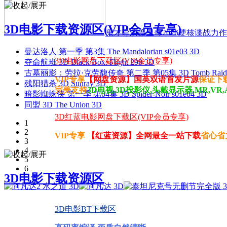
3D电影下载资源区(VIP会员专享)
鬼才导演盖里奇2026硬核谍战力作 
曼达洛人 第一季 第3集 The Mandalorian s01e03 3D
3D电影网盘下载区(VIP会员专享)
夺命航班 3D Black Box: Flight 298 3D
古墓丽影：劳拉·克劳馥传奇 第二季 第05集 3D Tomb Raider: The
VIP专享
【网盘资源】国英双语首发片源
保证下
残阳猎杀 3D Sunray 3D
完美支持
3D电视,3D投影仪,头戴显示器,MR,VR,
暗影蜘蛛侠 第一季 第04集 3D Spider-Noir s01e04 3D
同盟 3D The Union 3D
3D红蓝电影网盘下载区(VIP会员专享)
1
2
VIP专享
【红蓝资源】全网最全一站下载
省心省
3
4
5
6
3D电影下载资源区
3D电影BT下载区