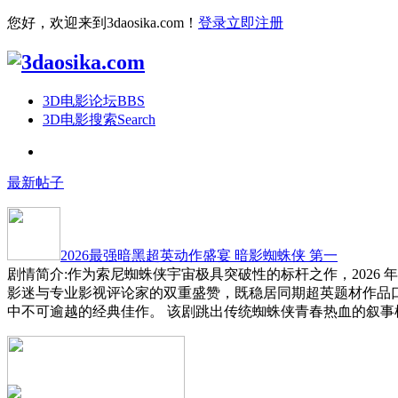
您好，欢迎来到3daosika.com！
登录
立即注册
3D电影论坛
BBS
3D电影搜索
Search
最新帖子
2026最强暗黑超英动作盛宴 暗影蜘蛛侠 第一
剧情简介:作为索尼蜘蛛侠宇宙极具突破性的标杆之作，2026
影迷与专业影视评论家的双重盛赞，既稳居同期超英题材作品
中不可逾越的经典佳作。 该剧跳出传统蜘蛛侠青春热血的叙事