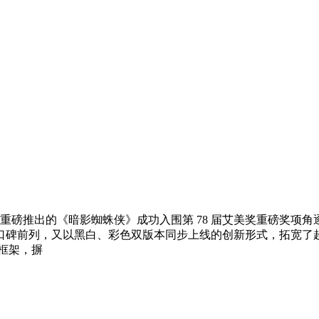
 年重磅推出的《暗影蜘蛛侠》成功入围第 78 届艾美奖重磅奖
口碑前列，又以黑白、彩色双版本同步上线的创新形式，拓宽了
框架，摒