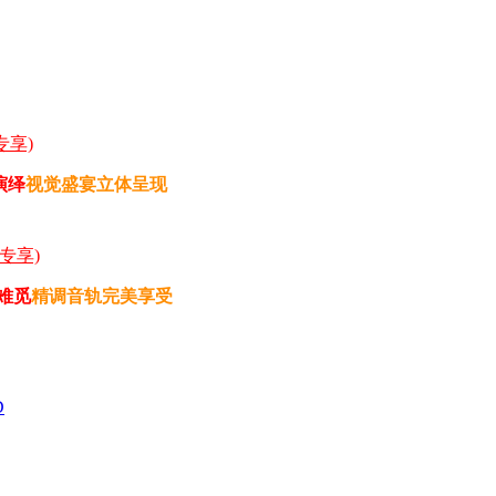
专享)
演绎
视觉盛宴立体呈现
专享)
难觅
精调音轨完美享受